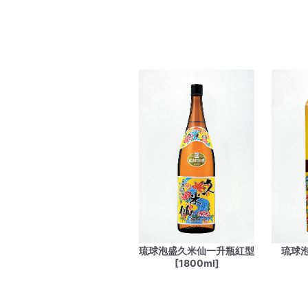
琉球泡盛久米仙一升瓶紅型
琉球
[1800ml]