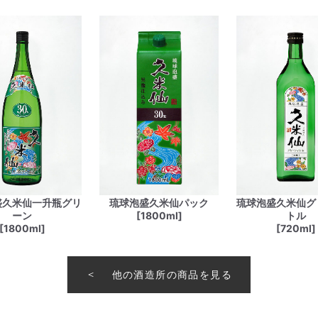
盛久米仙一升瓶グリ
琉球泡盛久米仙パック
琉球泡盛久米仙グ
ーン
[1800ml]
トル
[1800ml]
[720ml]
他の酒造所の商品を見る