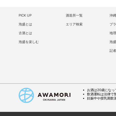
PICK UP
酒造所一覧
沖
泡盛とは
エリア検索
プ
古酒とは
地理
泡盛を楽しむ
泡
記
お酒は20歳になっ
飲酒運転は法律で
妊娠中や授乳期飲