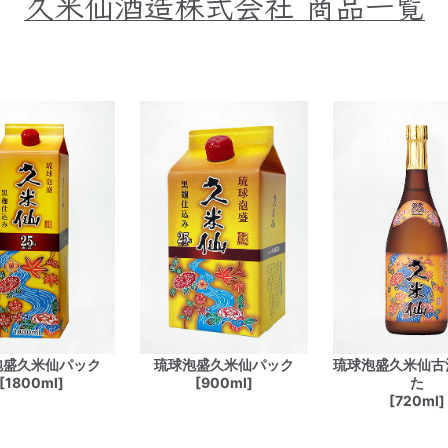
久米仙酒造株式会社
商品一覧
泡盛久米仙パック
琉球泡盛久米仙パック
琉球泡盛久米仙古
[1800ml]
[900ml]
た
[720ml]