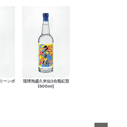
リーンボ
琉球泡盛久米仙3合瓶紅型
[600ml]