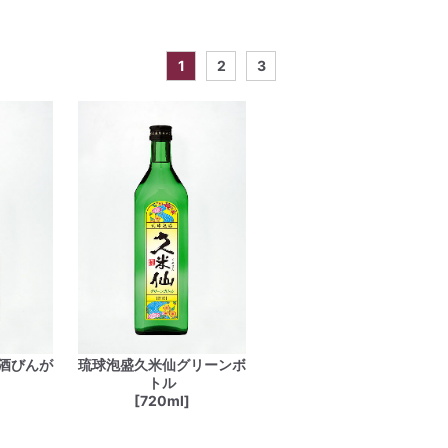
1
2
3
酒びんが
琉球泡盛久米仙グリーンボ
トル
[720ml]