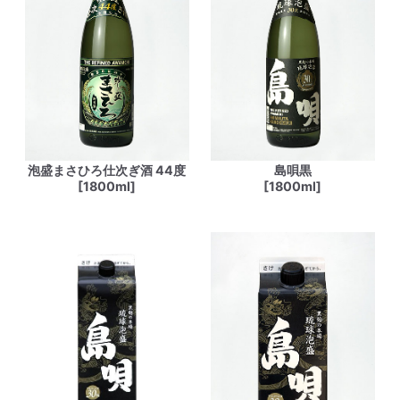
泡盛まさひろ仕次ぎ酒 44度
島唄黒
[1800ml]
[1800ml]