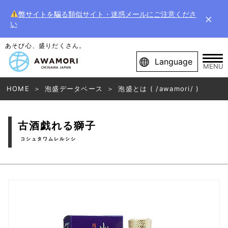
弊サイトを騙る類似サイト・迷惑メールにご注意くださ
×
い
あそび心、盛りだくさん。
Language
MENU
HOME
泡盛データベース
泡盛とは ( /awamori/ )
古酒戯れる獅子
コシュタワムレルシシ