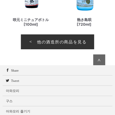
咲元ミニチュアボトル
熱き島唄
[100ml]
[720ml]
他の酒造所の商品を見る
∧
Share
Tweet
아와모리
구스
아와모리 즐기기