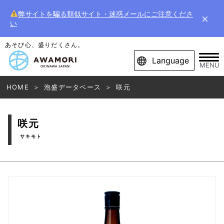
弊サイトを騙る類似サイト・迷惑メールにご注意くださ
×
い
あそび心、盛りだくさん。
Language
MENU
HOME
泡盛データベース
咲元
咲元
サキモト