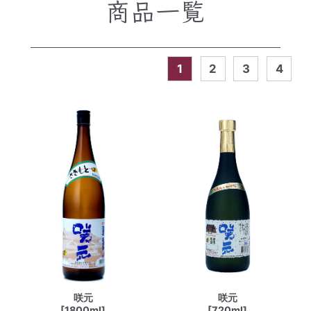
商品一覧
1
2
3
4
咲元
咲元
[1800ml]
[720ml]