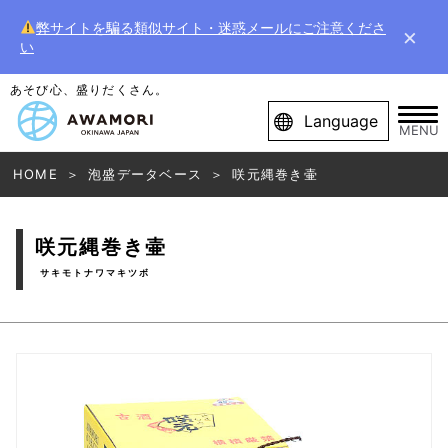
弊サイトを騙る類似サイト・迷惑メールにご注意くださ
×
い
あそび心、盛りだくさん。
Language
MENU
HOME
泡盛データベース
咲元縄巻き壷
咲元縄巻き壷
サキモトナワマキツボ