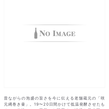
昔ながらの泡盛の旨さを今に伝える老舗蔵元の「咲
元縄巻き壷」。19〜20日間かけて低温発酵させたも