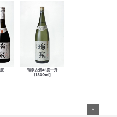
0度
瑞泉古酒43度一升
[1800ml]
∧