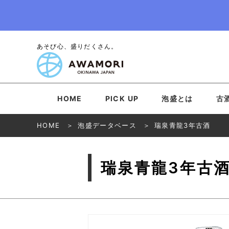
あそび心、盛りだくさん。
HOME
PICK UP
泡盛とは
古
HOME
泡盛データベース
瑞泉青龍3年古酒
瑞泉青龍3年古