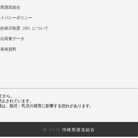
縄県酒造組合
ライバシーポリシー
的表示制度（GI）について
盛出荷量データ
者発表資料
てから。
禁止されています。
酒は、胎児・乳児の発育に影響する恐れがあります。
© 2018 沖縄県酒造組合