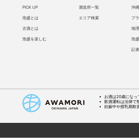
PICK UP
酒造所一覧
沖
泡盛とは
エリア検索
プ
古酒とは
地理
泡盛を楽しむ
泡
記
お酒は20歳になっ
飲酒運転は法律で
妊娠中や授乳期飲