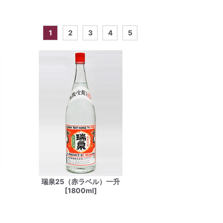
1
2
3
4
5
瑞泉25（赤ラベル）一升
[1800ml]