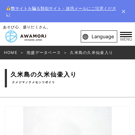
弊サイトを騙る類似サイト・迷惑メールにご注意くださ
×
い
あそび心、盛りだくさん。
Language
MENU
HOME
泡盛データベース
久米島の久米仙壷入り
久米島の久米仙壷入り
クメジマノクメセンツボイリ