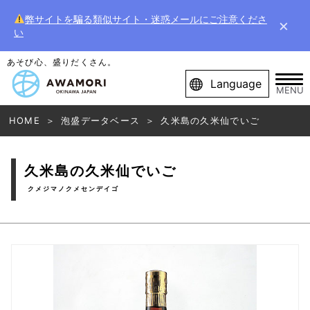
弊サイトを騙る類似サイト・迷惑メールにご注意くださ
×
い
あそび心、盛りだくさん。
Language
MENU
HOME
泡盛データベース
久米島の久米仙でいご
久米島の久米仙でいご
クメジマノクメセンデイゴ