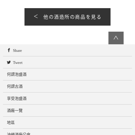
他の酒造所の商品を見る
∧
Share
Tweet
何謂泡盛酒
何謂古酒
享受泡盛酒
酒廠一覽
地區
沖繩酒廠公會