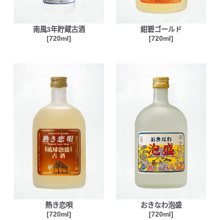
南風3年貯蔵古酒
紺碧ゴールド
[720ml]
[720ml]
熱き恋唄
おきなわ泡盛
[720ml]
[720ml]