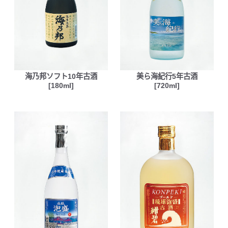
海乃邦ソフト10年古酒
美ら海紀行5年古酒
[180ml]
[720ml]