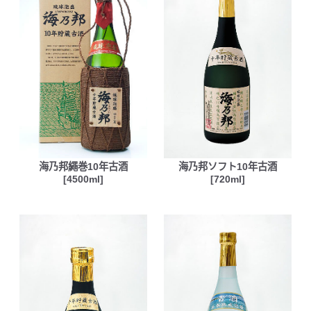
海乃邦繩巻10年古酒
海乃邦ソフト10年古酒
[4500ml]
[720ml]