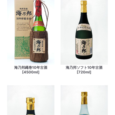
海乃邦繩巻10年古酒
海乃邦ソフト10年古酒
[4500ml]
[720ml]