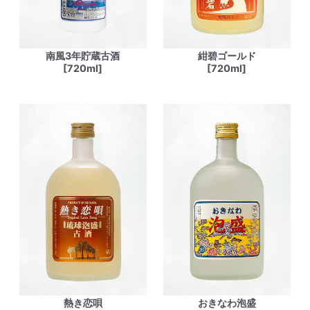
南風3年貯蔵古酒
紺碧ゴールド
[720ml]
[720ml]
熱き恋唄
おきなわ泡盛