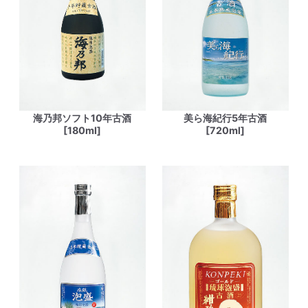
海乃邦ソフト10年古酒
美ら海紀行5年古酒
[180ml]
[720ml]