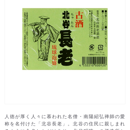
人徳が厚く人々に慕われた名僧・南陽紹弘禅師の愛
称を名付けた「北谷長老」。北谷の住民に親しまれ