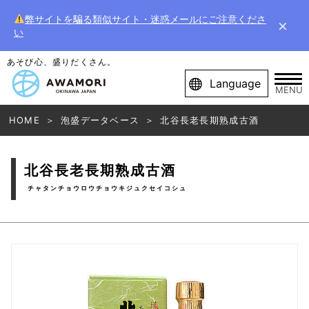
弊サイトを騙る類似サイト・迷惑メールにご注意くださ
×
い
あそび心、盛りだくさん。
Language
MENU
HOME
泡盛データベース
北谷長老長期熟成古酒
北谷長老長期熟成古酒
チャタンチョウロウチョウキジュクセイコシュ