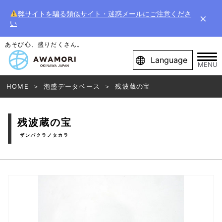
弊サイトを騙る類似サイト・迷惑メールにご注意くださ
×
い
あそび心、盛りだくさん。
Language
MENU
HOME
泡盛データベース
残波蔵の宝
残波蔵の宝
ザンパクラノタカラ