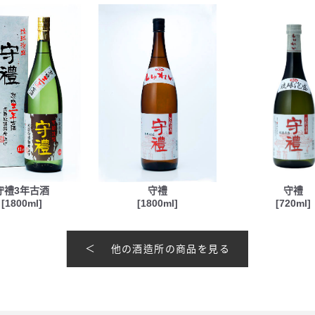
守禮3年古酒
守禮
守禮
[1800ml]
[1800ml]
[720ml]
他の酒造所の商品を見る