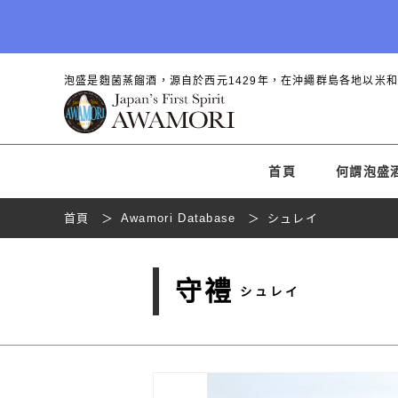
泡盛是麴菌蒸餾酒，源自於西元1429年，在沖繩群島各地以米
首頁
何謂泡盛
首頁
Awamori Database
シュレイ
守禮
シュレイ