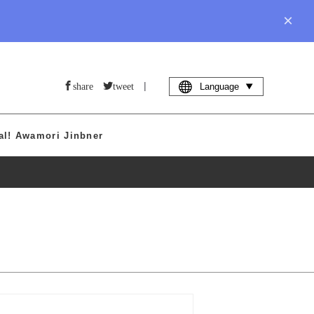
×
|
share
tweet
Language
al! Awamori Jinbner