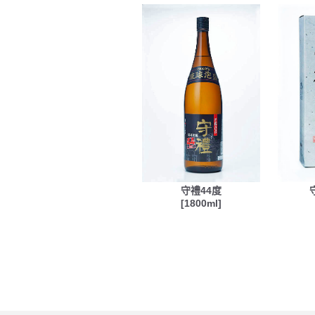
守禮44度
[1800ml]