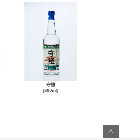
守禮
[600ml]
∧