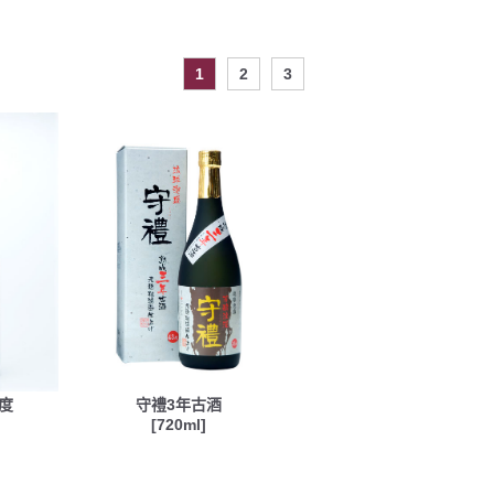
1
2
3
度
守禮3年古酒
[720ml]