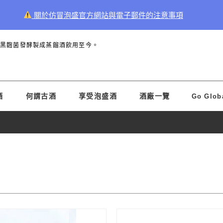
關於仿冒泡盛官方網站與電子郵件的注意事項
和黑麴菌發酵製成蒸餾酒飲用至今。
酒
何謂古酒
享受泡盛酒
酒廠一覽
Go Glob