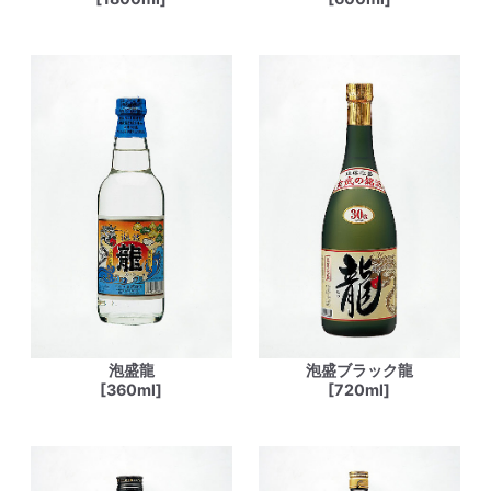
泡盛龍
泡盛ブラック龍
[360ml]
[720ml]