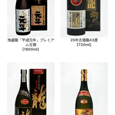
泡盛龍「平成元年」プレミア
25年古酒龍43度
ム古酒
[720ml]
[1800ml]