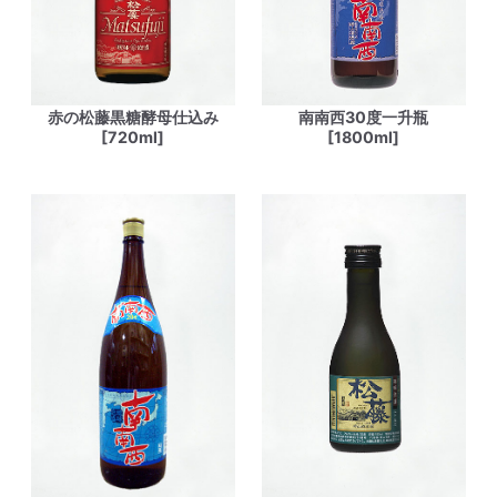
赤の松藤黒糖酵母仕込み
南南西30度一升瓶
[720ml]
[1800ml]