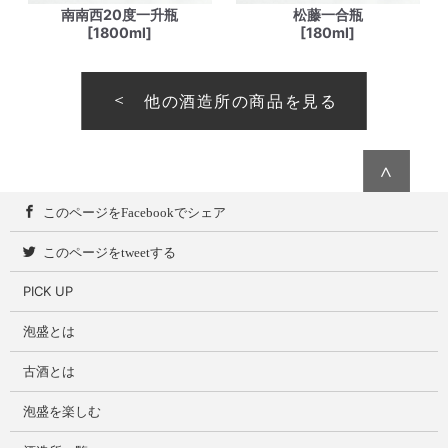
南南西20度一升瓶
松藤一合瓶
[1800ml]
[180ml]
他の酒造所の商品を見る
∧
このページをFacebookでシェア
このページをtweetする
PICK UP
泡盛とは
古酒とは
泡盛を楽しむ