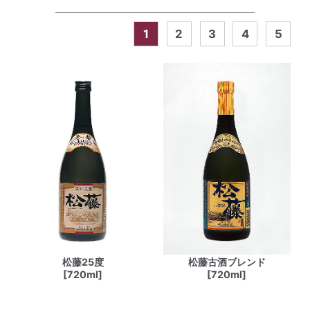
1
2
3
4
5
松藤25度
松藤古酒ブレンド
[720ml]
[720ml]