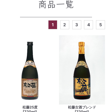
商品一覧
1
2
3
4
5
松藤25度
松藤古酒ブレンド
[720ml]
[720ml]