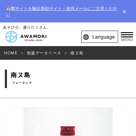
弊サイトを騙る類似サイト・迷惑メールにご注意くださ
×
い
あそび心、盛りだくさん。
Language
MENU
HOME
泡盛データベース
南ヌ島
南ヌ島
フェーヌシマ