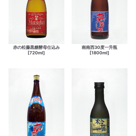
赤の松藤黒糖酵母仕込み
南南西30度一升瓶
[720ml]
[1800ml]