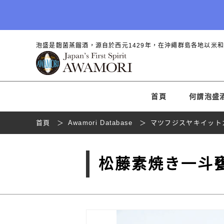
泡盛是麴菌蒸餾酒，源自於西元1429年，在沖繩群島各地以米
首頁
何謂泡盛
首頁
Awamori Database
マツフジスヤキイット
松藤素焼き一斗