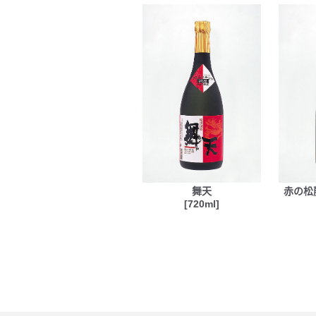
舞天
赤の松
[720ml]