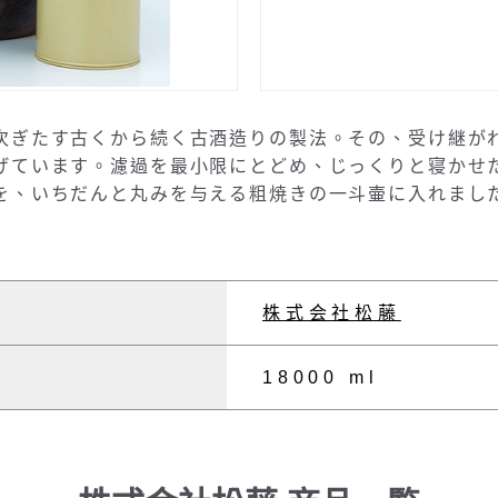
次ぎたす古くから続く古酒造りの製法。その、受け継が
げています。濾過を最小限にとどめ、じっくりと寝かせ
を、いちだんと丸みを与える粗焼きの一斗壷に入れまし
株式会社松藤
18000 ml