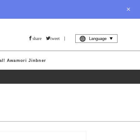
×
|
share
tweet
Language
al! Awamori Jinbner