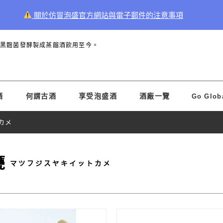
關於仿冒泡盛官方網站與電子郵件的注意事項
和黑麴菌發酵製成蒸餾酒飲用至今。
酒
何謂古酒
享受泡盛酒
酒廠一覽
Go Glob
カメ
甕
マツフジスヤキイットカメ