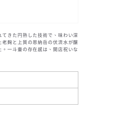
れてきた円熟した技術で、味わい深
た老麹と上質の恩納岳の伏流水が醸
た。一斗壷の存在感は、開店祝いな