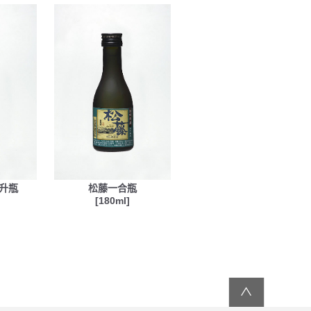
一升瓶
松藤一合瓶
[180ml]
∧