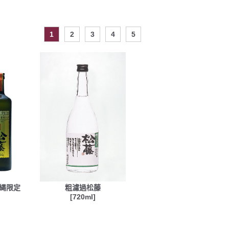
1
2
3
4
5
沖縄限定
粗濾過松藤
[720ml]