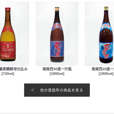
藤黒糖酵母仕込み
南南西30度一升瓶
南南西20度
[720ml]
[1800ml]
[1800ml]
他の酒造所の商品を見る