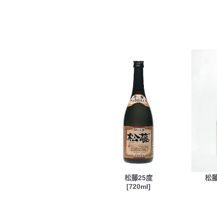
松藤25度
松
[720ml]