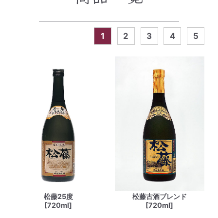
1
2
3
4
5
松藤25度
松藤古酒ブレンド
[720ml]
[720ml]