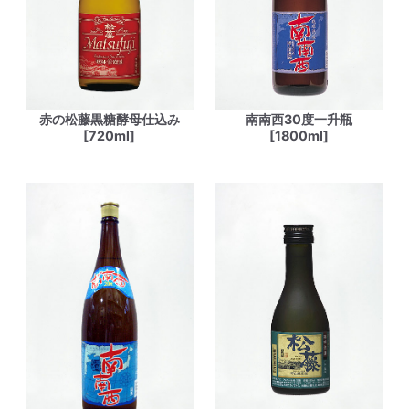
赤の松藤黒糖酵母仕込み
南南西30度一升瓶
[720ml]
[1800ml]