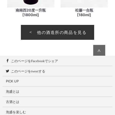
南南西20度一升瓶
松藤一合瓶
[1800ml]
[180ml]
他の酒造所の商品を見る
∧
このページをFacebookでシェア
このページをtweetする
PICK UP
泡盛とは
古酒とは
泡盛を楽しむ