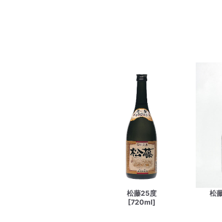
松藤25度
松
[720ml]