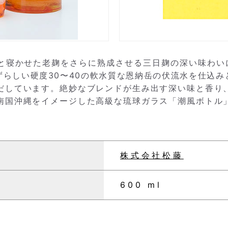
と寝かせた老麹をさらに熟成させる三日麹の深い味わい
らしい硬度30〜40の軟水質な恩納岳の伏流水を仕込
だしています。絶妙なブレンドが生み出す深い味と香り
南国沖縄をイメージした高級な琉球ガラス「潮風ボトル
株式会社松藤
600 ml