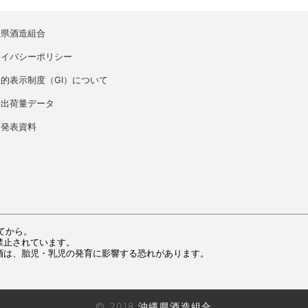
縄県酒造組合
ライバシーポリシー
的表示制度（GI）について
盛出荷量データ
者発表資料
てから。
禁止されています。
酒は、胎児・乳児の発育に影響する恐れがあります。
© 2018 沖縄県酒造組合