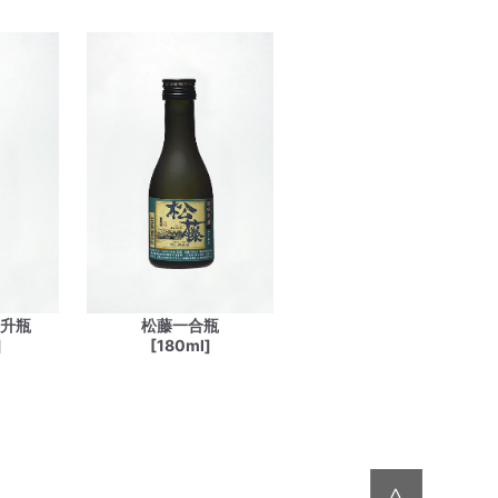
一升瓶
松藤一合瓶
]
[180ml]
∧