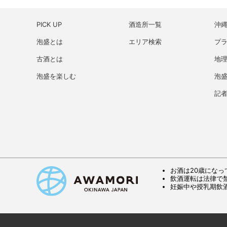
PICK UP
酒造所一覧
沖
泡盛とは
エリア検索
プ
古酒とは
地理
泡盛を楽しむ
泡
記
お酒は20歳になっ
飲酒運転は法律で
妊娠中や授乳期飲