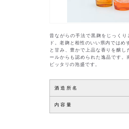
昔ながらの手法で黒麹をじっくり
ド。老麹と相性のいい県内ではめず
と甘み、豊かで上品な香りを醸し
ールからも認められた逸品です。
ピッタリの泡盛です。
酒造所名
内容量