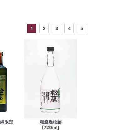
1
2
3
4
5
沖縄限定
粗濾過松藤
[720ml]