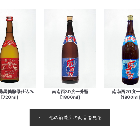
藤黒糖酵母仕込み
南南西30度一升瓶
南南西20度
[720ml]
[1800ml]
[1800ml
他の酒造所の商品を見る