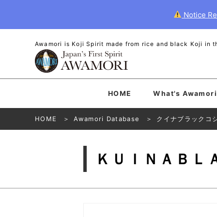
Notice Re
Awamori is Koji Spirit made from rice and black Koji in
HOME
What's Awamori
HOME
Awamori Database
クイナブラックコ
ＫＵＩＮＡＢＬ