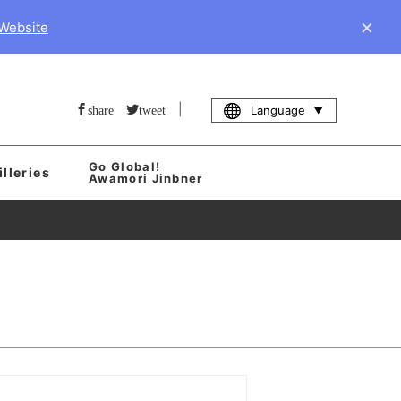
×
 Website
|
Language
share
tweet
Go Global!
illeries
Awamori Jinbner