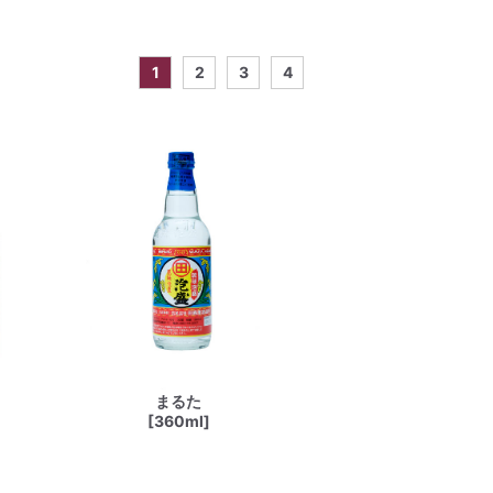
1
2
3
4
まるた
[360ml]