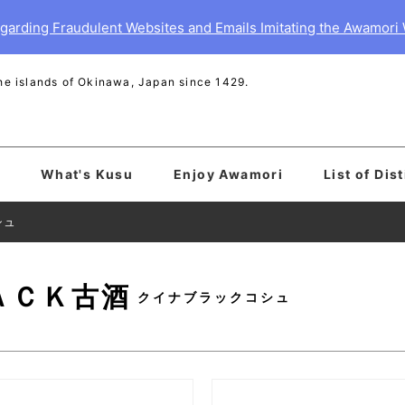
garding Fraudulent Websites and Emails Imitating the Awamori
 the islands of Okinawa, Japan since 1429.
What's Kusu
Enjoy Awamori
List of Dist
シュ
ＡＣＫ古酒
クイナブラックコシュ