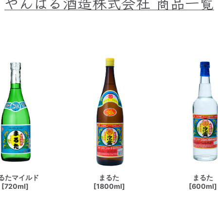
やんばる酒造株式会社
商品一覧
るたマイルド
まるた
まるた
[720ml]
[1800ml]
[600ml]