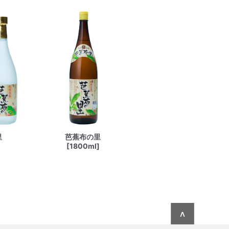
里
芭蕉布の里
[1800ml]
∧