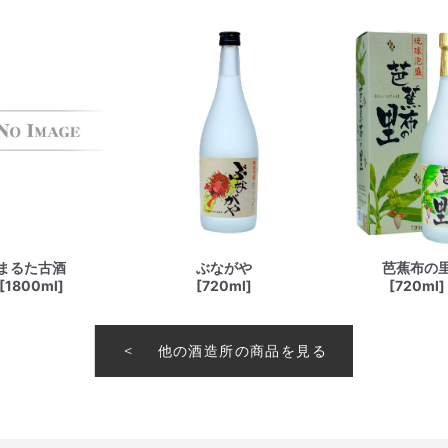
まるた古酒
ぶながや
芭蕉布の
[1800ml]
[720ml]
[720ml]
他の酒造所の商品を見る