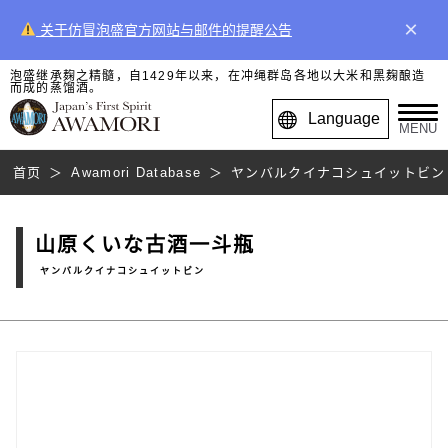
×
关于仿冒泡盛官方网站与邮件的提醒公告
泡盛继承麹之精髓，自1429年以来，在冲绳群岛各地以大米和黑麹酿造
而成的蒸馏酒。
Language
MENU
首页
Awamori Database
ヤンバルクイナコシュイットビン
山原くいな古酒一斗瓶
ヤンバルクイナコシュイットビン