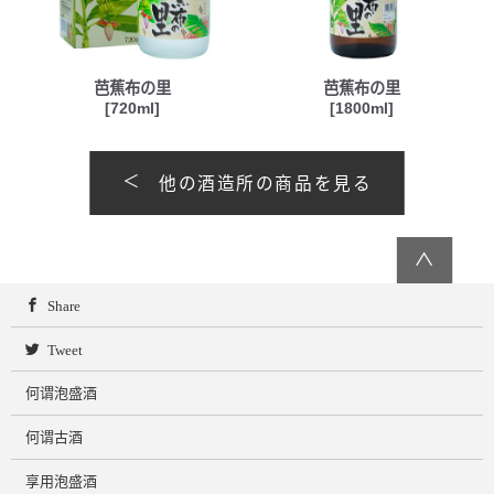
芭蕉布の里
芭蕉布の里
[720ml]
[1800ml]
他の酒造所の商品を見る
∧
Share
Tweet
何谓泡盛酒
何谓古酒
享用泡盛酒