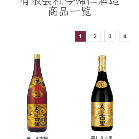
商品一覧
1
2
3
4
美しき古里
美しき古里