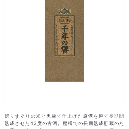
選りすぐりの米と黒麹で仕上げた原酒を樽で長期間
熟成させた43度の古酒。樫樽での長期熟成貯蔵のた