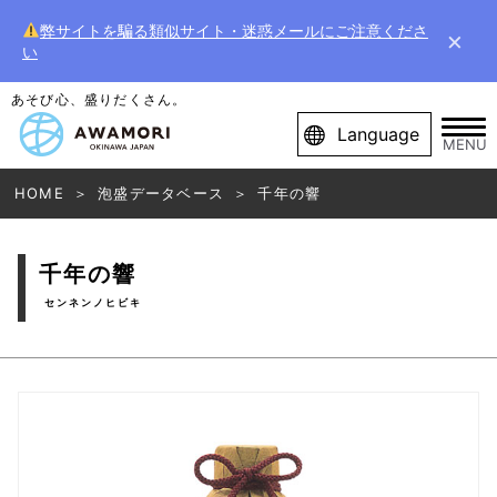
弊サイトを騙る類似サイト・迷惑メールにご注意くださ
×
い
あそび心、盛りだくさん。
Language
MENU
HOME
泡盛データベース
千年の響
千年の響
センネンノヒビキ