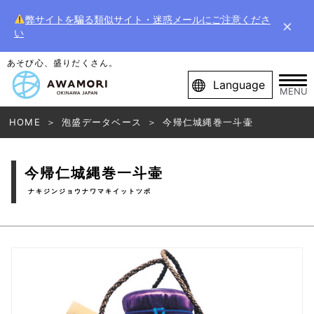
弊サイトを騙る類似サイト・迷惑メールにご注意くださ
×
い
あそび心、盛りだくさん。
Language
MENU
HOME
泡盛データベース
今帰仁城縄巻一斗壷
今帰仁城縄巻一斗壷
ナキジンジョウナワマキイットツボ