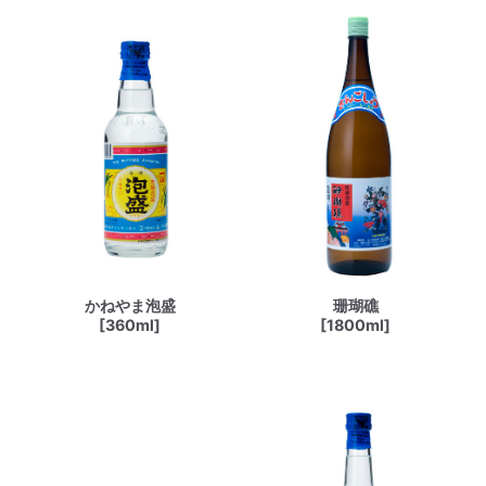
かねやま泡盛
珊瑚礁
[360ml]
[1800ml]