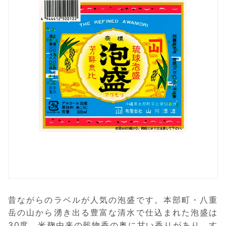
昔ながらのラベルが人気の泡盛です。本部町・八重
岳の山から湧き出る豊富な清水で仕込まれた泡盛は
30度。米麹由来の穀物香の奥に甘い香りがあり、す