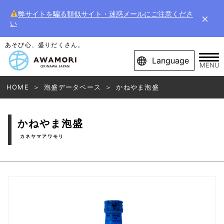
弊サイトを騙る類似サイト・迷惑メールにご注意くださ
×
い
あそび心、盛りだくさん。
Language
MENU
HOME
泡盛データベース
かねやま泡盛
かねやま泡盛
カネヤマアワモリ