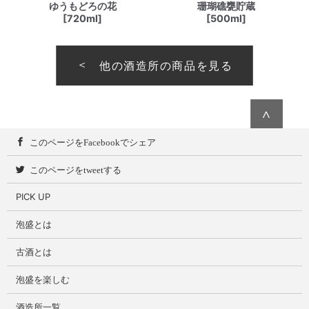
ゆうもどろの花
珊瑚礁甕貯蔵
[720ml]
[500ml]
他の酒造所の商品を見る
∧
このページをFacebookでシェア
このページをtweetする
PICK UP
泡盛とは
古酒とは
泡盛を楽しむ
酒造所一覧