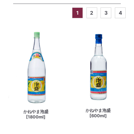
1
2
3
4
かねやま泡盛
かねやま泡盛
[600ml]
[1800ml]