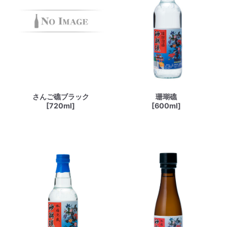
さんご礁ブラック
珊瑚礁
[720ml]
[600ml]