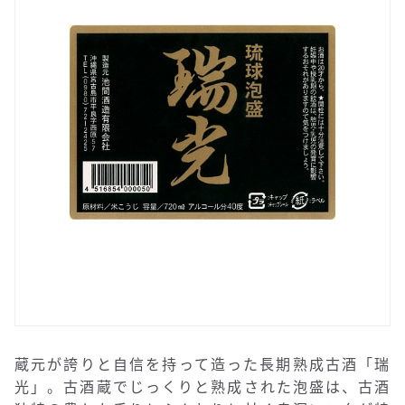
蔵元が誇りと自信を持って造った長期熟成古酒「瑞
光」。古酒蔵でじっくりと熟成された泡盛は、古酒