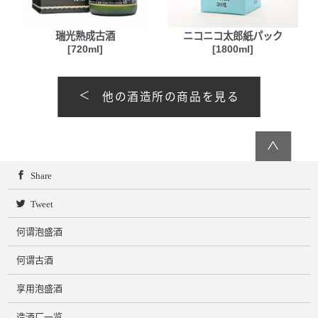
瑞光熟成古酒
ニコニコ太郎紙パック
[720ml]
[1800ml]
他の酒造所の商品を見る
∧
Share
Tweet
何谓泡盛酒
何谓古酒
享用泡盛酒
造酒厂一览