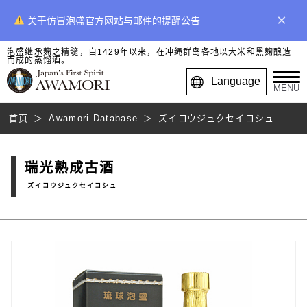
×
关于仿冒泡盛官方网站与邮件的提醒公告
泡盛继承麹之精髓，自1429年以来，在冲绳群岛各地以大米和黑麹酿造
而成的蒸馏酒。
Language
MENU
首页
Awamori Database
ズイコウジュクセイコシュ
瑞光熟成古酒
ズイコウジュクセイコシュ