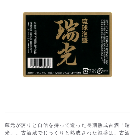
蔵元が誇りと自信を持って造った長期熟成古酒「瑞
光」。古酒蔵でじっくりと熟成された泡盛は、古酒