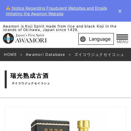
Notice Regarding Fraudulent Websites and Emails
×
Imitating the Awamori Website
Awamori is Koji Spirit made from rice and black Koji in the
islands of Okinawa, Japan since 1429.
Language
MENU
HOME
Awamori Database
ズイコウジュクセイコシュ
瑞光熟成古酒
ズイコウジュクセイコシュ