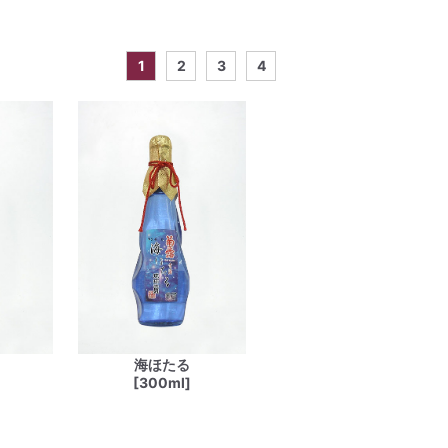
1
2
3
4
海ほたる
[300ml]