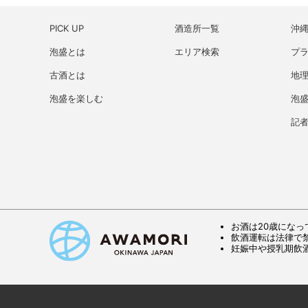
PICK UP
酒造所一覧
沖
泡盛とは
エリア検索
プ
古酒とは
地理
泡盛を楽しむ
泡
記
お酒は20歳になっ
飲酒運転は法律で
妊娠中や授乳期飲