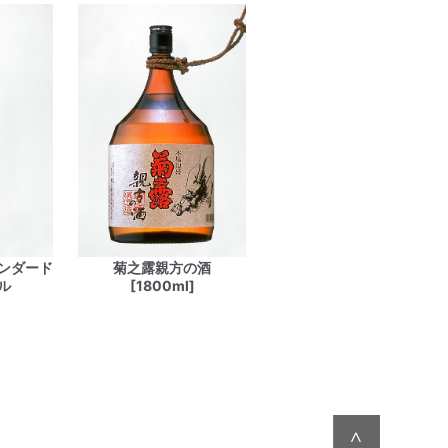
ンダード
菊之露親方の酒
ル
[1800ml]
∧