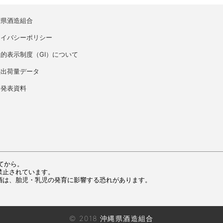
縄県酒造組合
ライバシーポリシー
的表示制度（GI）について
盛出荷量データ
者発表資料
てから。
禁止されています。
酒は、胎児・乳児の発育に影響する恐れがあります。
© 2018 沖縄県酒造組合