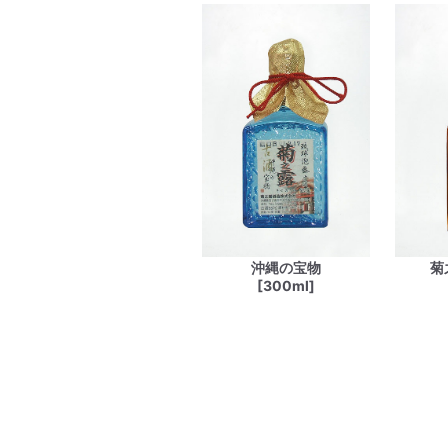
沖縄の宝物
菊
[300ml]