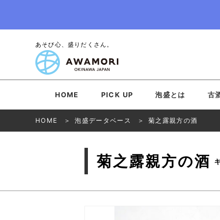
あそび心、盛りだくさん。
HOME
PICK UP
泡盛とは
古
HOME
泡盛データベース
菊之露親方の酒
菊之露親方の酒