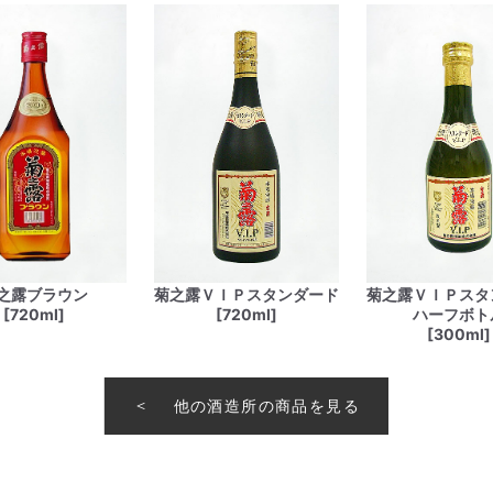
之露ブラウン
菊之露ＶＩＰスタンダード
菊之露ＶＩＰスタ
[720ml]
[720ml]
ハーフボト
[300ml]
他の酒造所の商品を見る