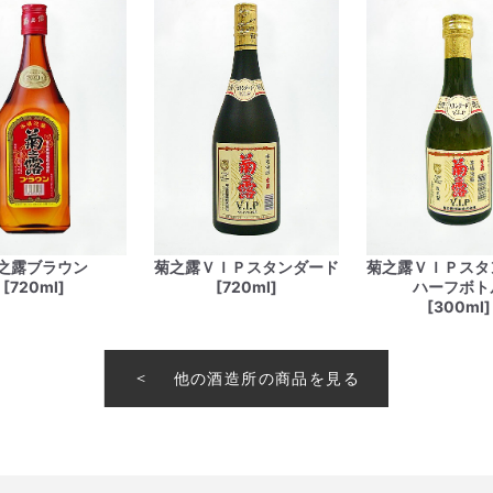
之露ブラウン
菊之露ＶＩＰスタンダード
菊之露ＶＩＰスタ
[720ml]
[720ml]
ハーフボト
[300ml]
他の酒造所の商品を見る