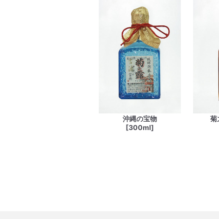
沖縄の宝物
菊
[300ml]