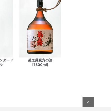
ンダード
菊之露親方の酒
ル
[1800ml]
∧