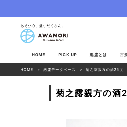
あそび心、盛りだくさん。
HOME
PICK UP
泡盛とは
古
HOME
泡盛データベース
菊之露親方の酒25度
菊之露親方の酒2