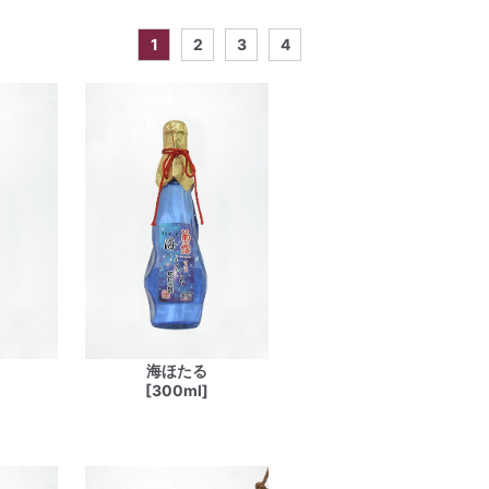
1
2
3
4
海ほたる
[300ml]