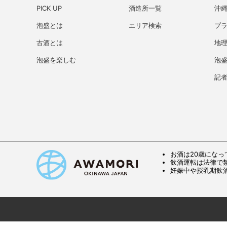
PICK UP
酒造所一覧
沖
泡盛とは
エリア検索
プ
古酒とは
地理
泡盛を楽しむ
泡
記
お酒は20歳になっ
飲酒運転は法律で
妊娠中や授乳期飲