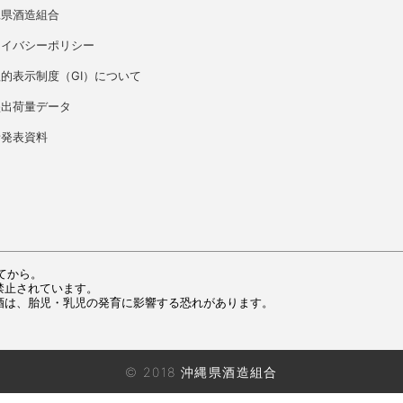
縄県酒造組合
ライバシーポリシー
的表示制度（GI）について
盛出荷量データ
者発表資料
てから。
禁止されています。
酒は、胎児・乳児の発育に影響する恐れがあります。
© 2018 沖縄県酒造組合