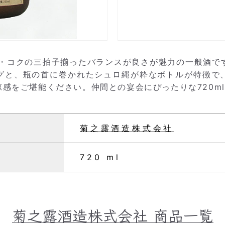
り・コクの三拍子揃ったバランスが良さが魅力の一般酒で
グと、瓶の首に巻かれたシュロ縄が粋なボトルが特徴で
感をご堪能ください。仲間との宴会にぴったりな720m
菊之露酒造株式会社
720 ml
菊之露酒造株式会社
商品一覧