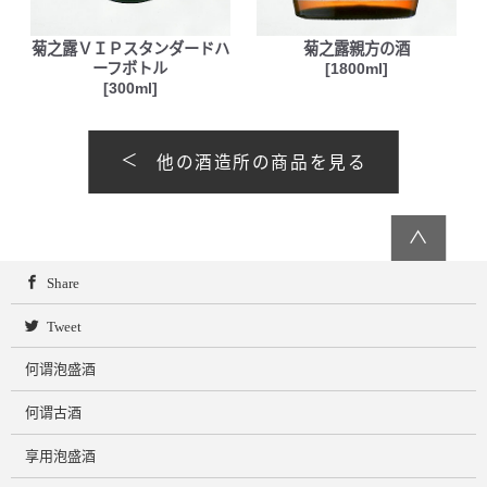
菊之露ＶＩＰスタンダードハ
菊之露親方の酒
ーフボトル
[1800ml]
[300ml]
他の酒造所の商品を見る
∧
Share
Tweet
何谓泡盛酒
何谓古酒
享用泡盛酒