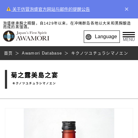
×
关于仿冒泡盛官方网站与邮件的提醒公告
泡盛继承麹之精髓，自1429年以来，在冲绳群岛各地以大米和黑麹酿造
而成的蒸馏酒。
Language
MENU
首页
Awamori Database
キクノツユチュラシマノエン
菊之露美島之宴
キクノツユチュラシマノエン