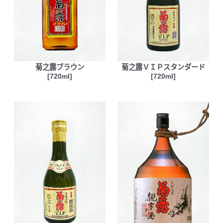
菊之露ブラウン
菊之露ＶＩＰスタンダード
[720ml]
[720ml]