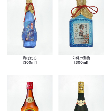
海ほたる
沖縄の宝物
[300ml]
[300ml]