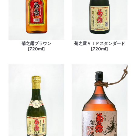
菊之露ブラウン
菊之露ＶＩＰスタンダード
[720ml]
[720ml]