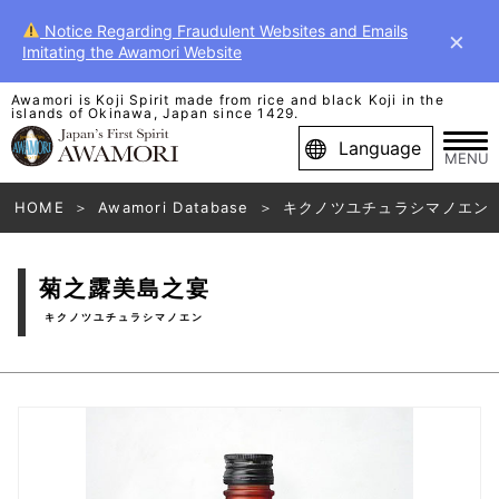
Notice Regarding Fraudulent Websites and Emails
×
Imitating the Awamori Website
Awamori is Koji Spirit made from rice and black Koji in the
islands of Okinawa, Japan since 1429.
Language
MENU
HOME
Awamori Database
キクノツユチュラシマノエン
菊之露美島之宴
キクノツユチュラシマノエン