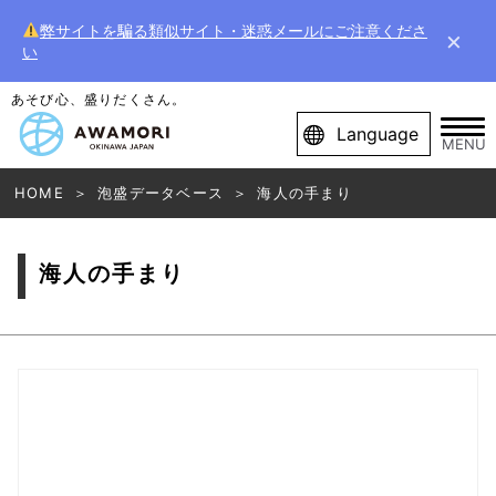
弊サイトを騙る類似サイト・迷惑メールにご注意くださ
×
い
あそび心、盛りだくさん。
Language
MENU
HOME
泡盛データベース
海人の手まり
海人の手まり