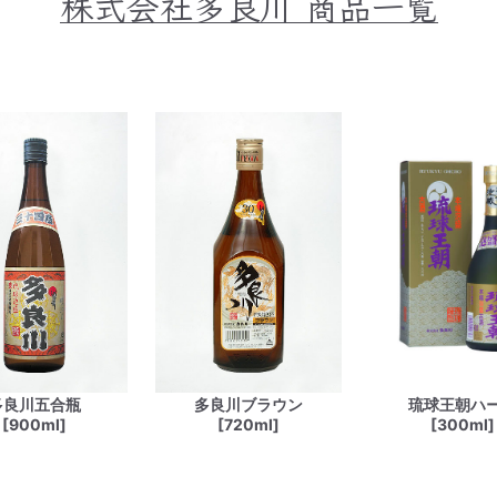
株式会社多良川
商品一覧
多良川五合瓶
多良川ブラウン
琉球王朝ハ
[900ml]
[720ml]
[300ml]