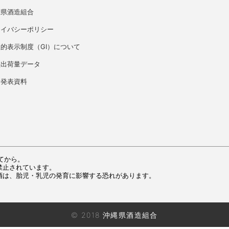
縄県酒造組合
ライバシーポリシー
的表示制度（GI）について
盛出荷量データ
者発表資料
てから。
禁止されています。
酒は、胎児・乳児の発育に影響する恐れがあります。
© 2018 沖縄県酒造組合