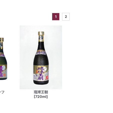
1
2
ーフ
琉球王朝
[720ml]