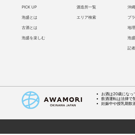
PICK UP
酒造所一覧
沖
泡盛とは
エリア検索
プ
古酒とは
地理
泡盛を楽しむ
泡
記
お酒は20歳になっ
飲酒運転は法律で
妊娠中や授乳期飲