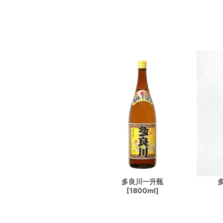
多良川一升瓶
[1800ml]