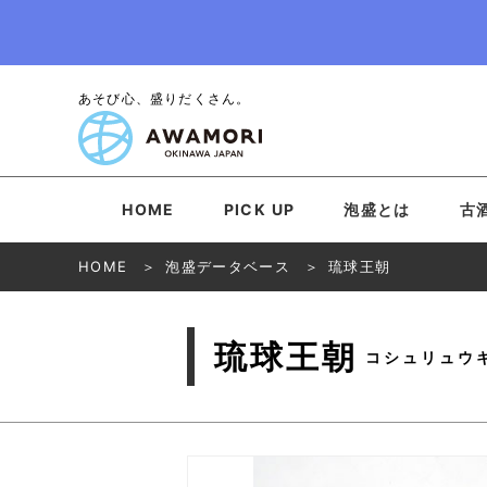
あそび心、盛りだくさん。
HOME
PICK UP
泡盛とは
古
HOME
泡盛データベース
琉球王朝
琉球王朝
コシュリュウ