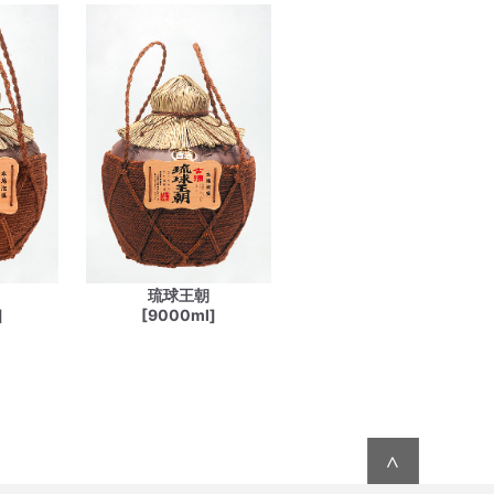
琉球王朝
]
[9000ml]
∧