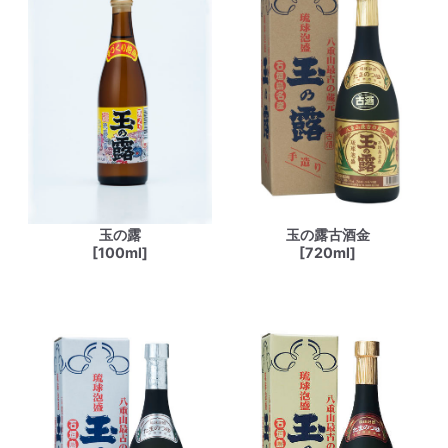
玉の露
玉の露古酒金
[100ml]
[720ml]