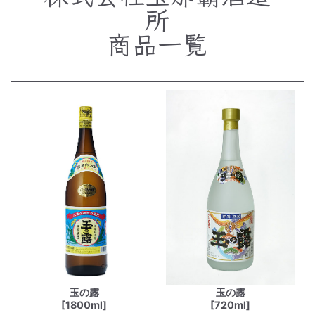
所
商品一覧
玉の露
玉の露
[1800ml]
[720ml]