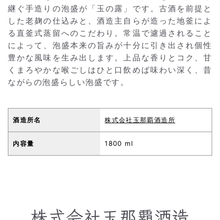
継ぐ手造りの泡盛が「玉の露」です。古酒を前提と
した老麹の仕込みと、酒造主自らが造った地釜によ
る直釜式蒸留へのこだわり。常温で濾過されること
によって、泡盛本来の旨みが十分に引き出され個性
豊かな風味を生み出します。上品な香りとコク、甘
くまろやかな喉ごしはひと口飲めば味わい深く、昔
ながらの泡盛らしい泡盛です。
酒造所名
株式会社玉那覇酒造所
内容量
1800 ml
株式会社玉那覇酒造