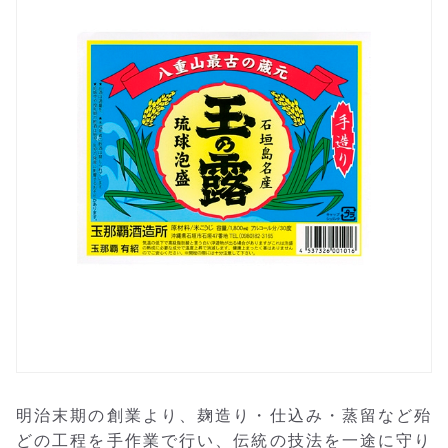
明治末期の創業より、麹造り・仕込み・蒸留など殆
どの工程を手作業で行い、伝統の技法を一途に守り