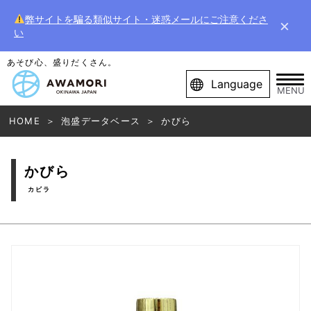
弊サイトを騙る類似サイト・迷惑メールにご注意くださ
×
い
あそび心、盛りだくさん。
Language
MENU
HOME
泡盛データベース
かびら
かびら
カビラ