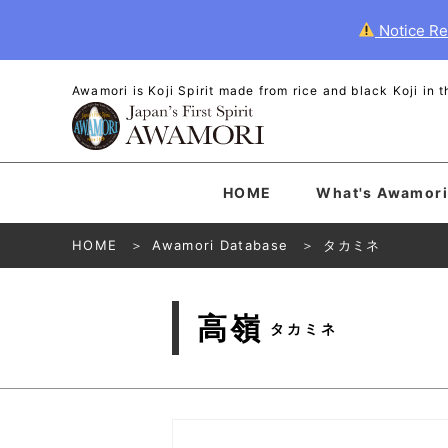
Notice Re
Awamori is Koji Spirit made from rice and black Koji in
HOME
What's Awamori
HOME
Awamori Database
タカミネ
高嶺
タカミネ