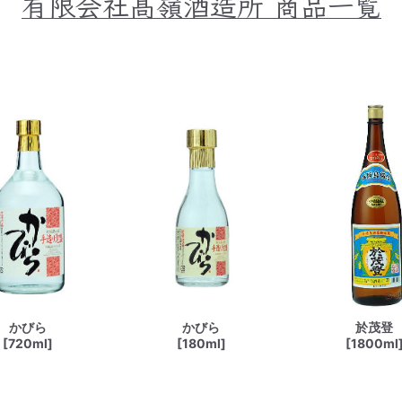
有限会社髙嶺酒造所
商品一覧
かびら
かびら
於茂登
[720ml]
[180ml]
[1800ml