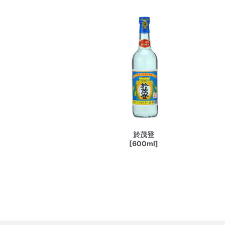
於茂登
[600ml]