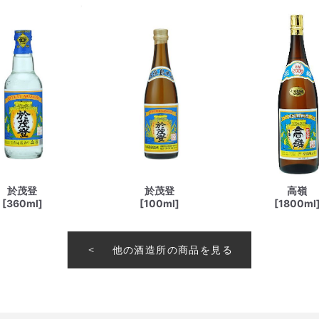
於茂登
於茂登
高嶺
[360ml]
[100ml]
[1800ml
他の酒造所の商品を見る