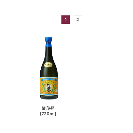
1
2
於茂登
]
[720ml]