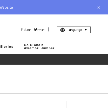
×
 Website
|
Language
share
tweet
Go Global!
illeries
Awamori Jinbner