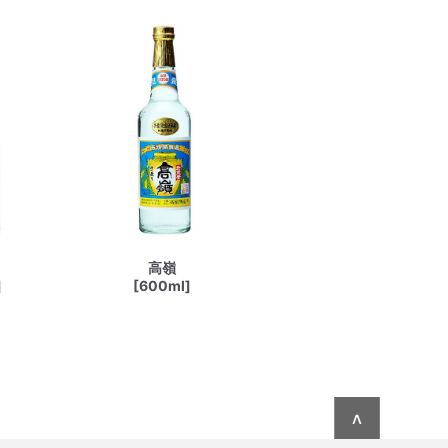
高嶺
]
[600ml]
∧