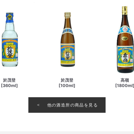
於茂登
於茂登
高嶺
[360ml]
[100ml]
[1800ml
他の酒造所の商品を見る