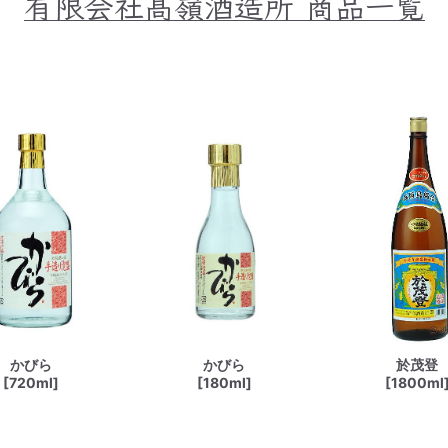
有限会社髙嶺酒造所
商品一覧
かびら
かびら
於茂登
[720ml]
[180ml]
[1800ml