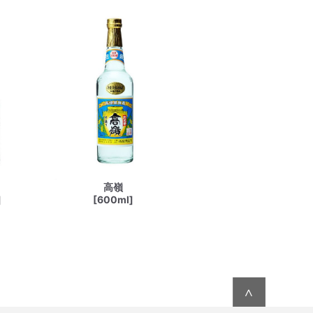
高嶺
]
[600ml]
∧