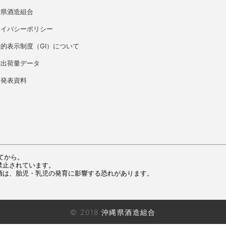
縄県酒造組合
ライバシーポリシー
的表示制度（GI）について
盛出荷量データ
者発表資料
てから。
禁止されています。
酒は、胎児・乳児の発育に影響する恐れがあります。
© 2018 沖縄県酒造組合