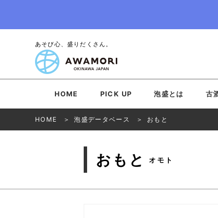
あそび心、盛りだくさん。
HOME
PICK UP
泡盛とは
古
HOME
泡盛データベース
おもと
おもと
オモト