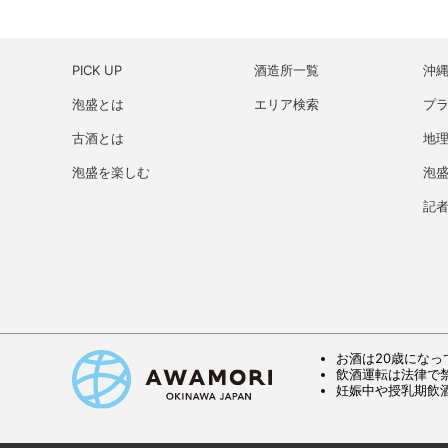
PICK UP
酒造所一覧
沖
泡盛とは
エリア検索
プ
古酒とは
地理
泡盛を楽しむ
泡
記
お酒は20歳になっ
飲酒運転は法律で
妊娠中や授乳期飲