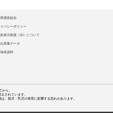
縄県酒造組合
ライバシーポリシー
的表示制度（GI）について
盛出荷量データ
者発表資料
てから。
禁止されています。
酒は、胎児・乳児の発育に影響する恐れがあります。