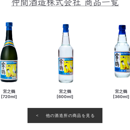
仲間酒造株式会社
商品一覧
宮之鶴
宮之鶴
宮之鶴
[720ml]
[600ml]
[360ml]
他の酒造所の商品を見る