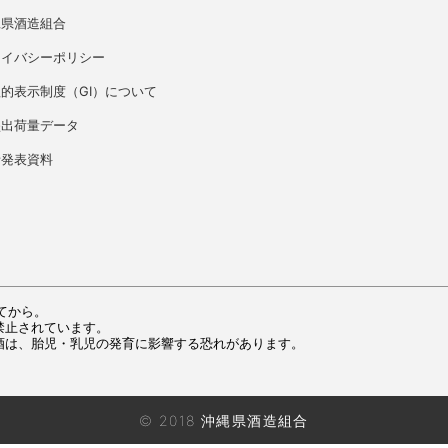
縄県酒造組合
ライバシーポリシー
的表示制度（GI）について
盛出荷量データ
者発表資料
てから。
禁止されています。
酒は、胎児・乳児の発育に影響する恐れがあります。
© 2018 沖縄県酒造組合