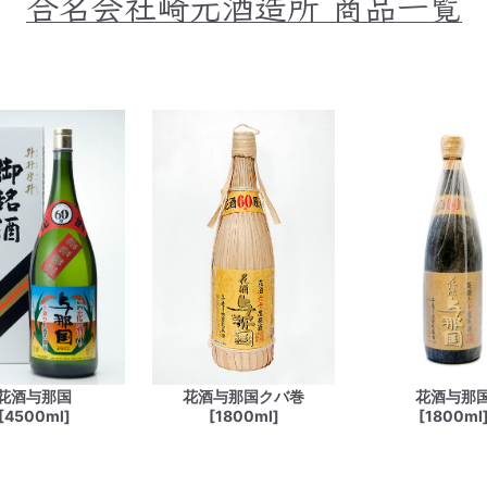
合名会社崎元酒造所
商品一覧
花酒与那国
花酒与那国クバ巻
花酒与那
[4500ml]
[1800ml]
[1800ml