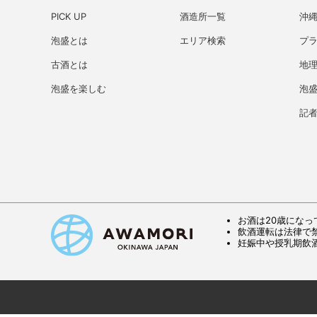
PICK UP
酒造所一覧
沖
泡盛とは
エリア検索
プ
古酒とは
地理
泡盛を楽しむ
泡
記
お酒は20歳になっ
飲酒運転は法律で
妊娠中や授乳期飲