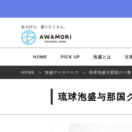
あそび心、盛りだくさん。
HOME
PICK UP
泡盛とは
古
HOME
泡盛データベース
琉球泡盛与那国クバ巻
琉球泡盛与那国