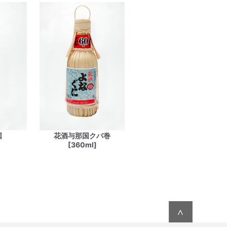
国
花酒与那国クバ巻
[360ml]
∧