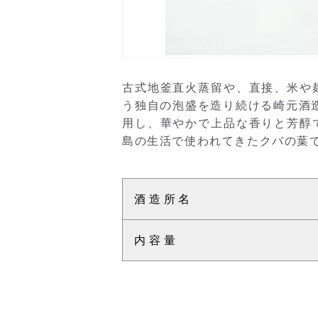
古式地釜直火蒸留や、直接、米や
う独自の泡盛を造り続ける崎元酒
用し、華やかで上品な香りと芳醇
島の生活で使われてきたクバの葉で巻
酒造所名
内容量