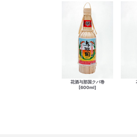
花酒与那国クバ巻
[600ml]