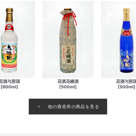
花酒与那国
花酒花織酒
花酒与那
[600ml]
[500ml]
[500ml]
他の酒造所の商品を見る