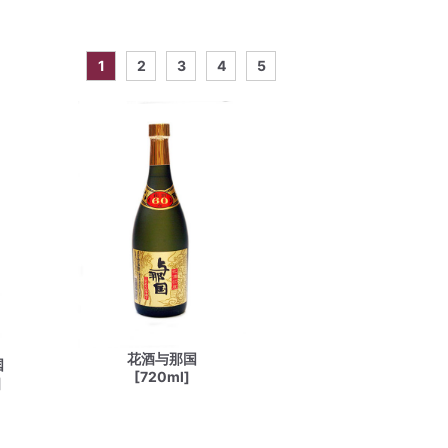
1
2
3
4
5
花酒与那国
国
[720ml]
]