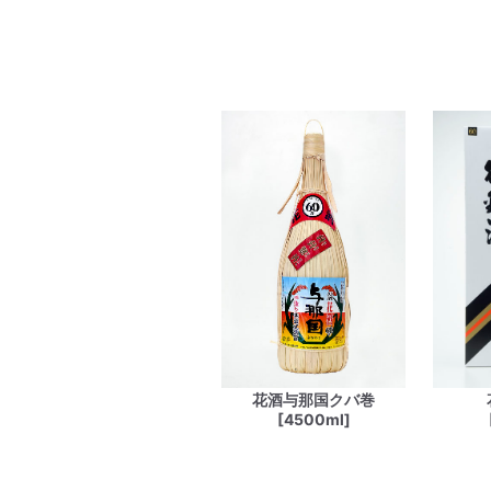
花酒与那国クバ巻
[4500ml]