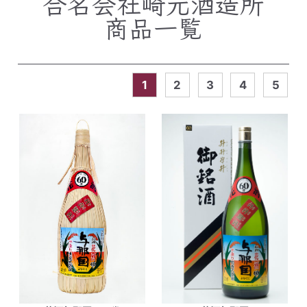
合名会社崎元酒造所
商品一覧
1
2
3
4
5