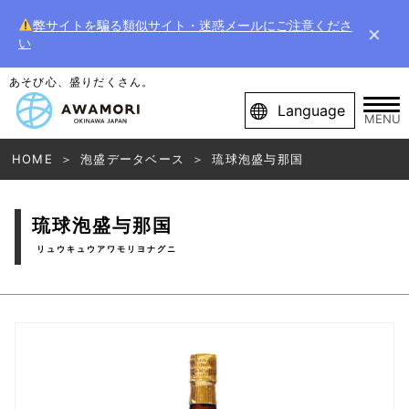
弊サイトを騙る類似サイト・迷惑メールにご注意くださ
×
い
あそび心、盛りだくさん。
Language
MENU
HOME
泡盛データベース
琉球泡盛与那国
琉球泡盛与那国
リュウキュウアワモリヨナグニ