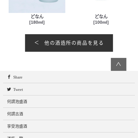
どなん
どなん
[180ml]
[100ml]
他の酒造所の商品を見る
∧
Share
Tweet
何謂泡盛酒
何謂古酒
享受泡盛酒