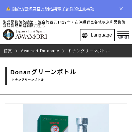
×
關於仿冒泡盛官方網站與電子郵件的注意事項
泡盛是麴菌蒸餾酒，源自於西元1429年，在沖繩群島各地以米和黑麴菌
發酵製成蒸餾酒飲用至今。
Language
MENU
首頁
Awamori Database
ドナングリーンボトル
Donanグリーンボトル
ドナングリーンボトル