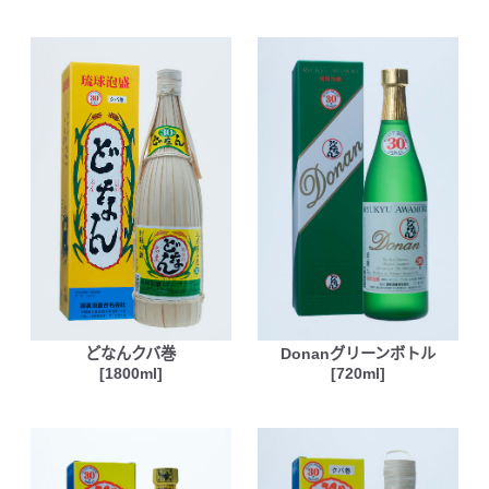
どなんクバ巻
Donanグリーンボトル
[1800ml]
[720ml]