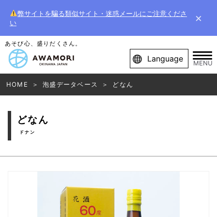
弊サイトを騙る類似サイト・迷惑メールにご注意くださ
×
い
あそび心、盛りだくさん。
Language
MENU
HOME
泡盛データベース
どなん
どなん
ドナン