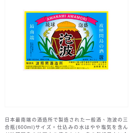
日本最南端の酒造所で製造された一般酒、泡波の三
合瓶(600ml)サイズ。仕込みの水はやや塩気を含ん