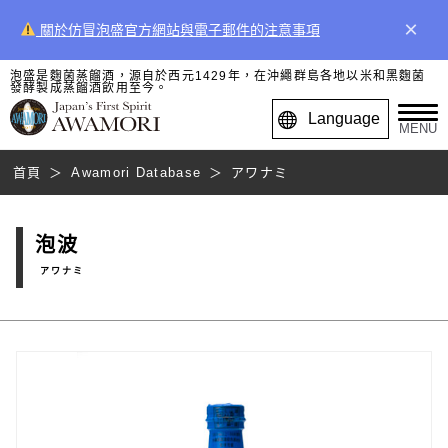
×
關於仿冒泡盛官方網站與電子郵件的注意事項
泡盛是麴菌蒸餾酒，源自於西元1429年，在沖繩群島各地以米和黑麴菌
發酵製成蒸餾酒飲用至今。
Language
MENU
首頁
Awamori Database
アワナミ
泡波
アワナミ