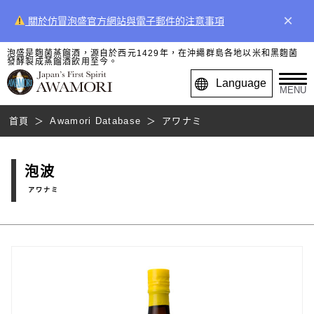
×
關於仿冒泡盛官方網站與電子郵件的注意事項
泡盛是麴菌蒸餾酒，源自於西元1429年，在沖繩群島各地以米和黑麴菌
發酵製成蒸餾酒飲用至今。
Language
MENU
首頁
Awamori Database
アワナミ
泡波
アワナミ