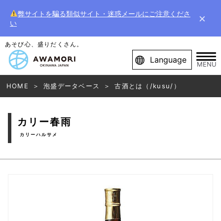
弊サイトを騙る類似サイト・迷惑メールにご注意くださ
×
い
あそび心、盛りだくさん。
Language
MENU
HOME
泡盛データベース
古酒とは（/kusu/）
カリー春雨
カリーハルサメ