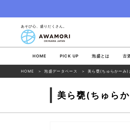
あそび心、盛りだくさん。
HOME
PICK UP
泡盛とは
古
HOME
泡盛データベース
美ら甕(ちゅらかーみ)
美ら甕(ちゅらか