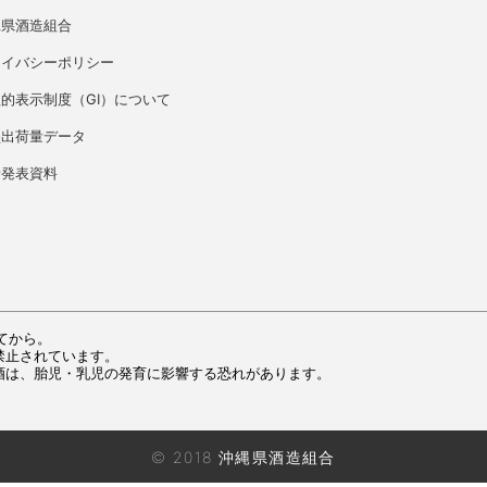
縄県酒造組合
ライバシーポリシー
的表示制度（GI）について
盛出荷量データ
者発表資料
てから。
禁止されています。
酒は、胎児・乳児の発育に影響する恐れがあります。
© 2018 沖縄県酒造組合