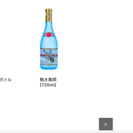
ボトル
熱き島唄
[720ml]
∧