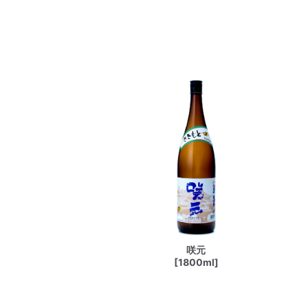
咲元
[1800ml]