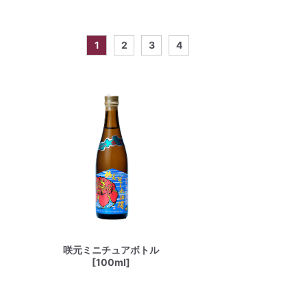
1
2
3
4
咲元ミニチュアボトル
[100ml]