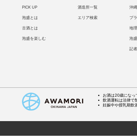
PICK UP
酒造所一覧
沖
泡盛とは
エリア検索
プ
古酒とは
地理
泡盛を楽しむ
泡
記
お酒は20歳になっ
飲酒運転は法律で
妊娠中や授乳期飲