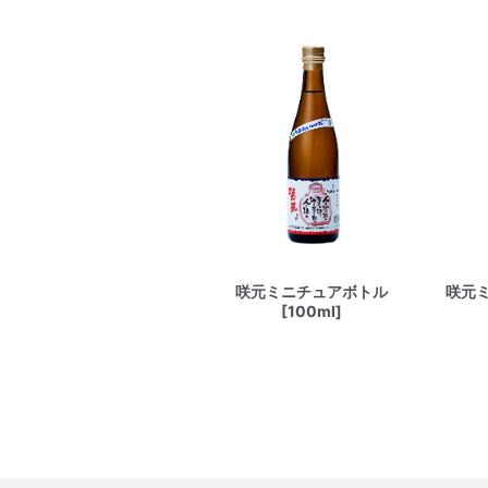
咲元ミニチュアボトル
咲元
[100ml]