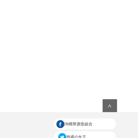
∧
沖縄県酒造組合
泡盛の女王