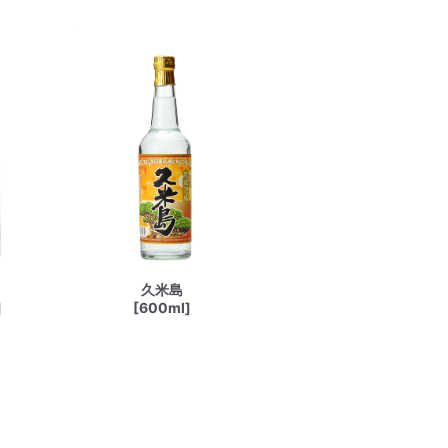
久米島
]
[600ml]