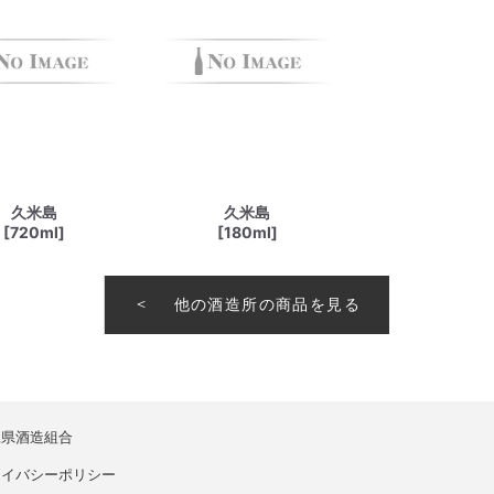
久米島
久米島
[720ml]
[180ml]
他の酒造所の商品を見る
縄県酒造組合
ライバシーポリシー