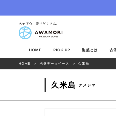
あそび心、盛りだくさん。
HOME
PICK UP
泡盛とは
古
HOME
泡盛データベース
久米島
久米島
クメジマ