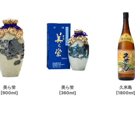
美ら蛍
美ら蛍
久米島
[900ml]
[360ml]
[1800ml