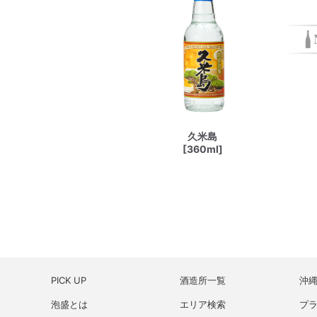
久米島
[360ml]
PICK UP
酒造所一覧
沖
泡盛とは
エリア検索
プ