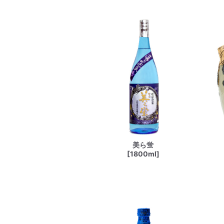
美ら蛍
[1800ml]