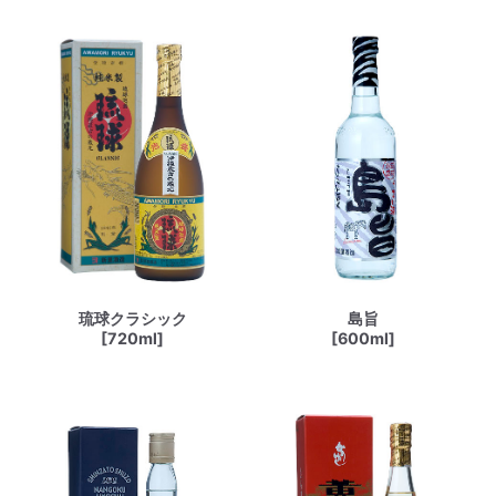
琉球クラシック
島旨
[720ml]
[600ml]