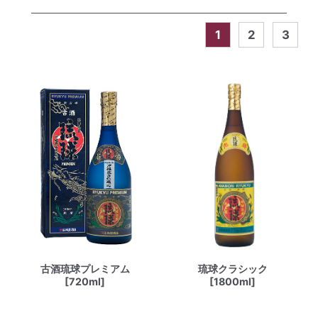
1
2
3
古酒琉球プレミアム
琉球クラシック
[720ml]
[1800ml]