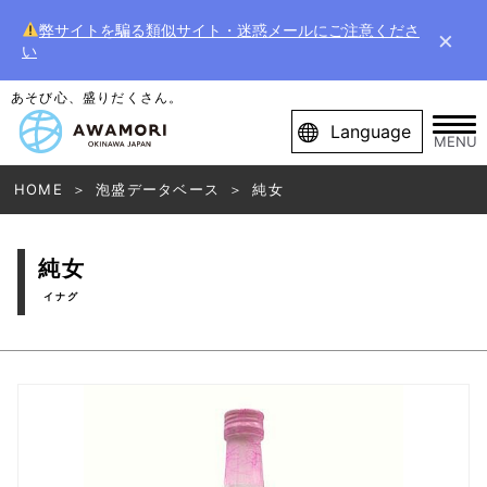
弊サイトを騙る類似サイト・迷惑メールにご注意くださ
×
い
あそび心、盛りだくさん。
Language
MENU
HOME
泡盛データベース
純女
純女
イナグ