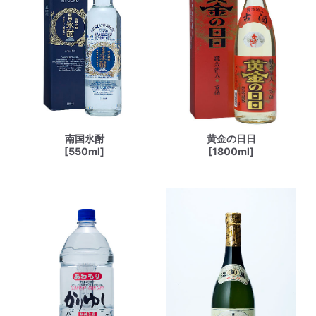
南国氷酎
黄金の日日
[550ml]
[1800ml]