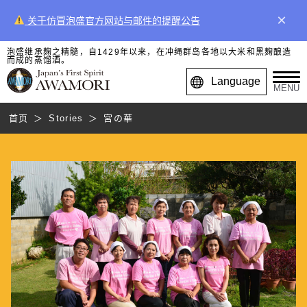
×
关于仿冒泡盛官方网站与邮件的提醒公告
泡盛继承麹之精髓，自1429年以来，在冲绳群岛各地以大米和黑麹酿造
而成的蒸馏酒。
Language
MENU
首页
Stories
宮の華