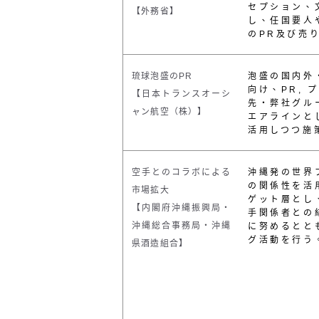
セプション、
【外務省】
し、任国要人
の
PR
及び売
琉球泡盛の
PR
泡盛の国内外
向け、PR, 
【日本トランスオーシ
先・弊社グル
ャン航空（株）】
エアラインと
活用しつつ施
空手とのコラボによる
沖縄発の世界
の関係性を活
市場拡大
ゲット層とし
【内閣府沖縄振興局・
手関係者との
沖縄総合事務局・沖縄
に努めるとと
グ活動を行う
県酒造組合】