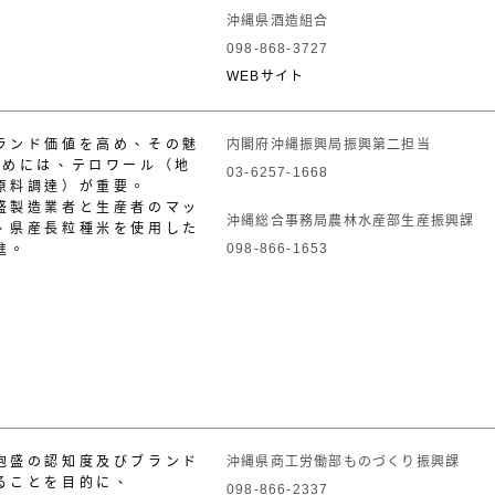
沖縄県酒造組合
098-868-3727
WEBサイト
ランド価値を高め、その魅
内閣府沖縄振興局振興第二担当
ためには、テロワール（地
03-6257-1668
原料調達）が重要。
盛製造業者と生産者のマッ
沖縄総合事務局農林水産部生産振興課
、県産長粒種米を使用した
098-866-1653
進。
泡盛の認知度及びブランド
沖縄県商工労働部ものづくり振興課
ることを目的に、
098-866-2337