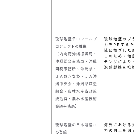
琉球泡盛テロワールプ
琉球泡盛のブ
力をPRする
ロジェクトの推進
域に根ざした
【内閣府沖縄振興局・
このため、泡
沖縄総合事務局、沖縄
チングにより
泡盛製造を推
国税事務所、沖縄県、
ＪＡおきなわ、ＪＡ沖
縄中央会、沖縄県酒造
組合、農林水産省政策
統括官・農林水産技術
会議事務局】
琉球泡盛の日本遺産へ
海外における
力の向上を図
の登録