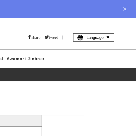
×
|
share
tweet
Language
al! Awamori Jinbner