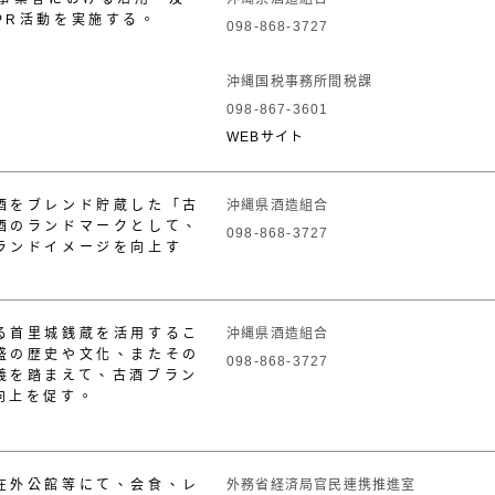
PR
活動を実施する。
098-868-3727
沖縄国税事務所間税課
098-867-3601
WEBサイト
酒をブレンド貯蔵した「古
沖縄県酒造組合
酒のランドマークとして、
098-868-3727
ランドイメージを向上す
る首里城銭蔵を活用するこ
沖縄県酒造組合
盛の歴史や文化、またその
098-868-3727
義を踏まえて、古酒ブラン
向上を促す。
在外公館等にて、会食、レ
外務省経済局官民連携推進室