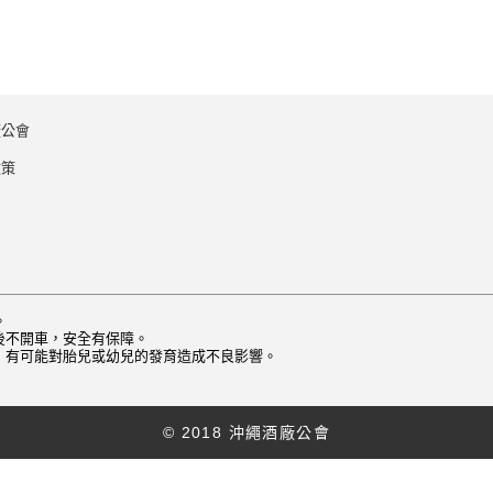
廠公會
政策
。
後不開車，安全有保障。
，有可能對胎兒或幼兒的發育造成不良影響。
© 2018 沖繩酒廠公會