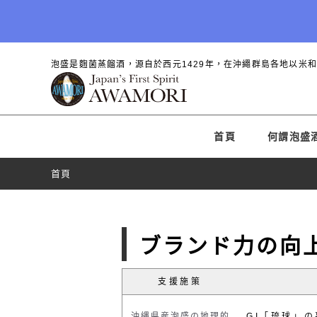
泡盛是麴菌蒸餾酒，源自於西元1429年，在沖繩群島各地以米
首頁
何謂泡盛
首頁
ブランド力の向
支援施策
沖縄県産泡盛の地理的
GI「琉球」