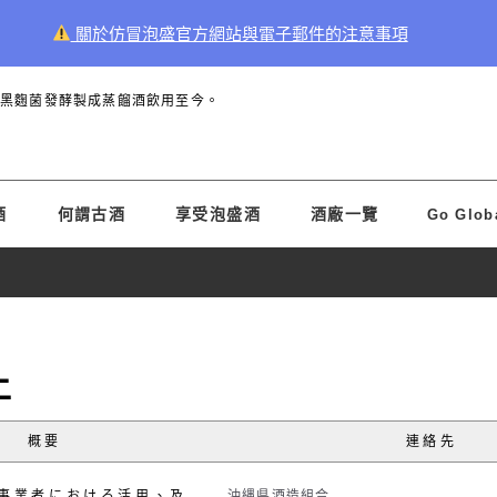
關於仿冒泡盛官方網站與電子郵件的注意事項
和黑麴菌發酵製成蒸餾酒飲用至今。
酒
何謂古酒
享受泡盛酒
酒廠一覽
Go Glob
上
概要
連絡先
の事業者における活用、及
沖縄県酒造組合