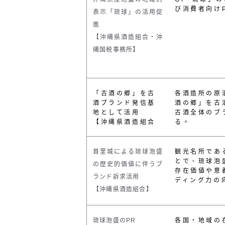
び消費者向け
表示「琉球」の活用促
進
【沖縄県酒造組合・沖
縄国税事務所】
「古酒の郷」を古
各酒造所の原
酒ブランド発信基
酒の郷」を古
地として活用
古酒全体のブ
【沖縄県酒造組合
る。
首里城による琉球泡盛
観光名所であ
とで、琉球泡
の歴史的価値に伴うブ
存在価値や意
ランド訴求活用
ディング力の
【沖縄県酒造組合】
琉球泡盛の
PR
各国・地域の