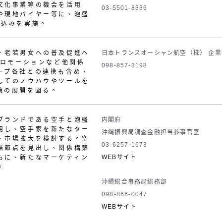
文化事業等の機会を活用
03-5501-8336
や現地バイヤー等に、泡盛
り込みを実施。
・老若男女への普及促進へ
日本トランスオーシャン航空（株） 企
プロモーションなど他関係
098-857-3198
ープ各社との連携も含め、
してのノウハウやツールを
策の展開を図る。
ブランドである空手と泡盛
内閣府
用し、空手家を新たなター
沖縄振興局調査金融担当参事官室
、市場拡大を検討する。空
03-6257-1673
結節点を見出し、関係構築
WEBサイト
もに、新たなマーケティン
。
沖縄総合事務局総務部
098-866-0047
WEBサイト